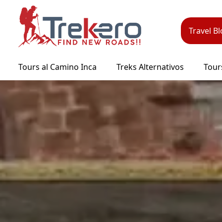
Pasar
al
contenido
Travel B
principal
Tours al Camino Inca
Treks Alternativos
Tour