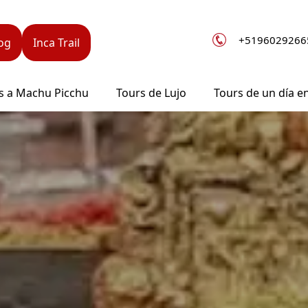
+5196029266
log
Inca Trail
s a Machu Picchu
Tours de Lujo
Tours de un día e