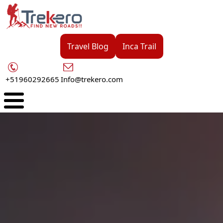
Pasar
al
contenido
principal
Travel Blog
Inca Trail
+51960292665
Info@trekero.com