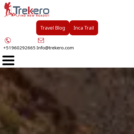
Pasar
al
contenido
principal
Travel Blog
Inca Trail
+51960292665
Info@trekero.com