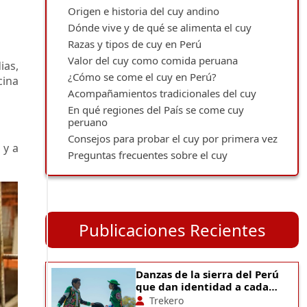
Origen e historia del cuy andino
Dónde vive y de qué se alimenta el cuy
Domesticación del cuy en los Andes
Razas y tipos de cuy en Perú
El cuy en las culturas prehispánicas
Hábitat del cuy en la región andina
Valor del cuy como comida peruana
El cuy en la época inca y en las comidas
Alimentación del cuy
Razas de cuy: Perú, Andina, Inti y Kuri
ias,
festivas
¿Cómo se come el cuy en Perú?
Tipos de cuy según el pelaje
Valor alimenticio de la carne de cuy
cina
Acompañamientos tradicionales del cuy
Día Nacional del Cuy en Perú
Cuy chactado
En qué regiones del País se come cuy
Cuy frito
Papa, maíz, mote, ajíes y salsas
peruano
Cuy asado
Consejos para probar el cuy por primera vez
Cuy en Cusco
Cuy al horno
 y a
Preguntas frecuentes sobre el cuy
Cuy en Arequipa
Picante de cuy
Cuy en Cajamarca
Pepián de cuy
Cuy en Ayacucho
Chiriuchu con cuy
Cuy en Puno
Pachamanca con cuy
Cuy en Lima
Publicaciones Recientes
Danzas de la sierra del Perú
que dan identidad a cada
región
Trekero