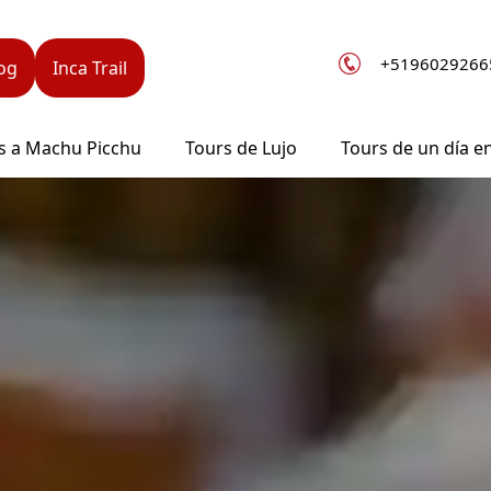
+5196029266
log
Inca Trail
s a Machu Picchu
Tours de Lujo
Tours de un día e