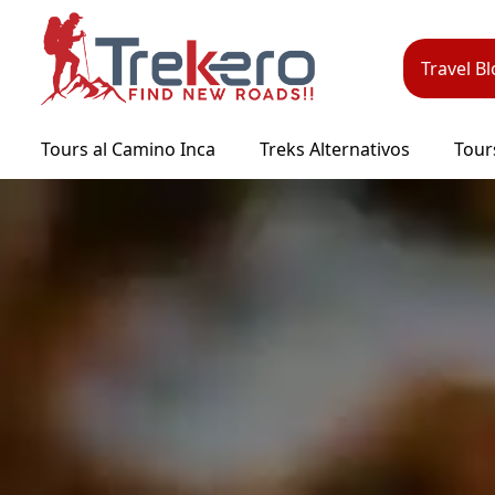
Pasar
al
contenido
Travel B
principal
Tours al Camino Inca
Treks Alternativos
Tour